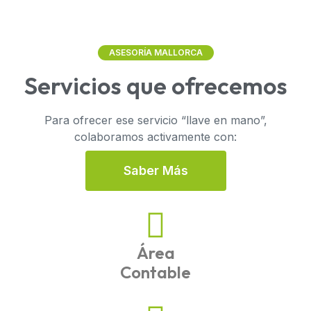
ASESORÍA MALLORCA
Servicios que ofrecemos
Para ofrecer ese servicio “llave en mano”,
colaboramos activamente con:
S
A
B
E
R
M
Á
S
Área
Contable