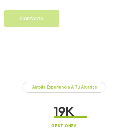
C
O
N
T
A
C
T
O
Amplia Experiencia A Tu Alcance
20
K
GESTIONES