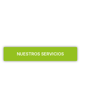
Mañana
Confíe en Consema Asesores para un
asesoramiento económico, fiscal, contable
y jurídico de primer nivel.
N
U
E
S
T
R
O
S
S
E
R
V
I
C
I
O
S