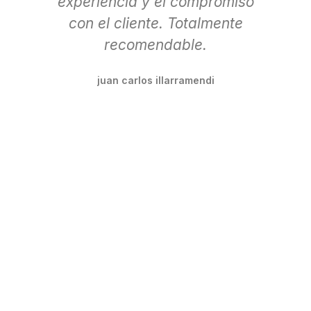
experiencia y el compromiso
p
con el cliente. Totalmente
u
recomendable.
se
a
juan carlos illarramendi
A