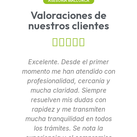
ASESORÍA MALLORCA
Valoraciones de
nuestros clientes
Excelente. Desde el primer
L
momento me han atendido con
d
profesionalidad, cercanía y
re
mucha claridad. Siempre
resuelven mis dudas con
AS
rapidez y me transmiten
mucha tranquilidad en todos
El
los trámites. Se nota la
y 